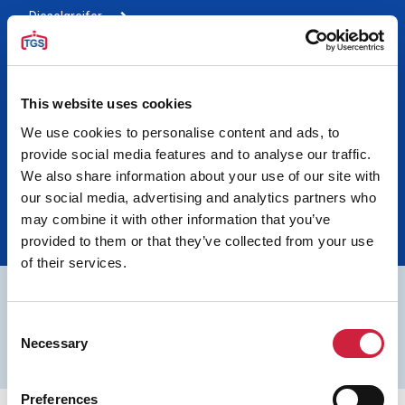
Dieselgreifer
Bergungsausrüstungen
Rudomatic Taglines
This website uses cookies
We use cookies to personalise content and ads, to
Hydraulic Power Units
provide social media features and to analyse our traffic.
Übriges
We also share information about your use of our site with
our social media, advertising and analytics partners who
Greifer pro Typ
may combine it with other information that you’ve
provided to them or that they’ve collected from your use
of their services.
Fordern Sie hier ein kostenloses Angebot
Consent
an!
Necessary
Selection
Angebot anfragen
Preferences