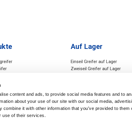
ukte
Auf Lager
greifer
Einseil Greifer auf Lager
ifer
Zweiseil Greifer auf Lager
r
Vierseil Greifer auf Lager
ifer
Hydraulikgreifer auf Lager
s
sausrüstungen
Motorgreifer auf Lager
ise content and ads, to provide social media features and to an
c Taglines
Übriges auf Lager
rmation about your use of our site with our social media, advertis
c Power Units
 combine it with other information that you’ve provided to them o
 use of their services.