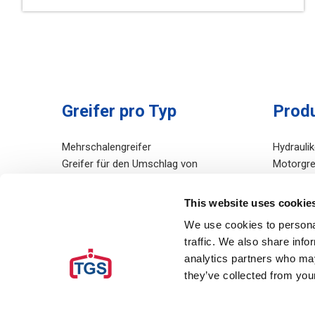
Greifer pro Typ
Prod
Mehrschalengreifer
Hydraulik
Greifer für den Umschlag von
Motorgre
Schüttgütern / Zweischalengrefer
Seilgreife
Greifer für Boden- und Baggerarbeiten
Dieselgre
This website uses cookie
Greifer für Steine
Bergung
We use cookies to personal
Greifer für Schrott
Rudomati
traffic. We also share info
Milieugreifer
Hydrauli
analytics partners who may
Übriges
they’ve collected from your