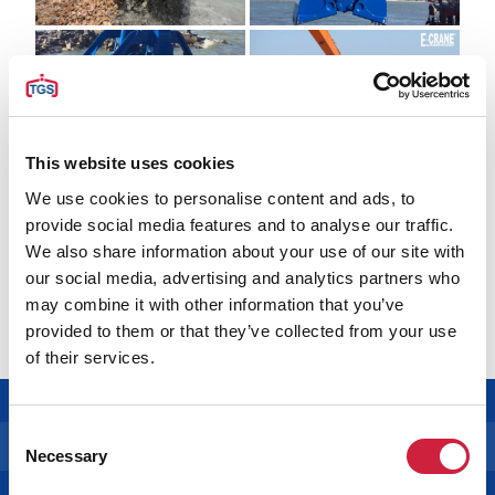
This website uses cookies
We use cookies to personalise content and ads, to
provide social media features and to analyse our traffic.
Ver más fotos
We also share information about your use of our site with
Ver 54 fotos
our social media, advertising and analytics partners who
may combine it with other information that you’ve
provided to them or that they’ve collected from your use
of their services.
Consent
Cucharas Hidráulicas
Necessary
Selection
Cucharas Electrohidráulicas