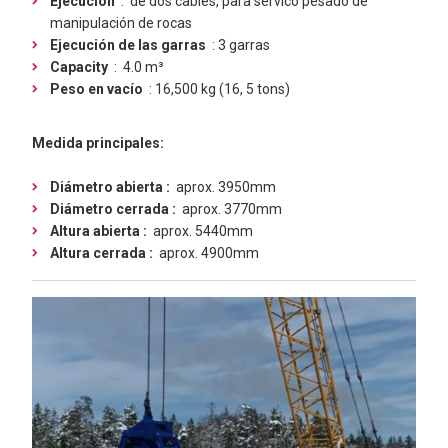
Ejecución
:
de dos cables, para servico pesado de
manipulación de rocas
Ejecución de las garras
: 3 garras
Capacity
:
4.0 m³
Peso en vacío
: 16,500 kg (16, 5 tons)
Medida principales:
Diámetro abierta :
aprox. 3950mm
Diámetro cerrada :
aprox. 3770mm
Altura abierta :
aprox. 5440mm
Altura cerrada :
aprox. 4900mm