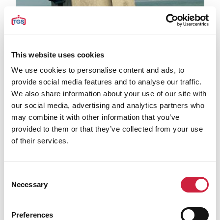
This website uses cookies
18330 1pza. Abrazadera de Bloque Mechanicós
de Dos Cables Vendido
We use cookies to personalise content and ads, to
provide social media features and to analyse our traffic.
Modelo
: MTBLOCK-2S-13/24T
We also share information about your use of our site with
Ejecución
: Dos cuerdas para la manipulación de bloques
our social media, advertising and analytics partners who
de hormigón Antifer / Acopode hasta máx. 12,7 toneladas
may combine it with other information that you’ve
Capacidad
: max. 5m3
provided to them or that they’ve collected from your use
Peso en vacío
: 6300 kg (6,3 ton)
of their services.
Diámetro de la cuerda de cierre
: 28mm
Poleas
: 3x2
Consent
Dimensiones principales:
Necessary
Selection
Envergadura
: Exterior de las conchas aprox. 2900mm
Altura de la pinza
: aprox. 3100mm
Preferences