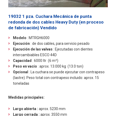
19032 1 pza. Cuchara Mecánica de punta
redonda de dos cables Heavy Duty (en proceso
de fabricación)
Vendido
Modelo
: MTRGH6000
Ejecución
:
de dos cables, para servicio pesado
Ejecución de las valvas
: Ejecutadas con dientes
intercambiables ESCO 44D
Capacidad
: 6000 ltr (6 m³)
Peso en vacío
: aprox. 13.000 kg (13.0 ton)
Opcional
: La cuchara se puede ejecutar con contrapeso
(lastre). Peso total con contrapeso incluido: aprox. 15
toneladas
Medidas principales:
Largo abierta :
aprox. 5230 mm
Largo cerrada :
aprox. 3550 mm