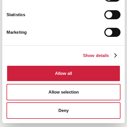
Anchura de las carcasas
: 1100mm
Statistics
Marketing
Show details
Allow all
Allow selection
Deny
19762 Nuevo Abrazadera de Bloque Mechanicós
de dos cables