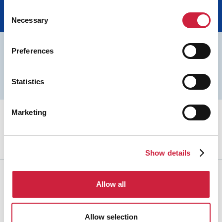
Agarres por tipo
Consent
Necessary
Selection
Preferences
¡Solicite una cotización sin compromiso
aquí!
Statistics
Solicite cotización
Marketing
Ver nuestro folleto
Ver online
Show details
Por favor mire nuestro video de la
Allow all
compañía
Ver ahora
Allow selection