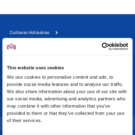
Cucharas Hidráulicas
Cucharas Electrohidráulicas
Cucharas Mecánicas
This website uses cookies
Cucharas Diesel
We use cookies to personalise content and ads, to
provide social media features and to analyse our traffic.
Materiales de Salvamento
We also share information about your use of our site with
Rudomatic Taglines / Cable de Maniobra
our social media, advertising and analytics partners who
may combine it with other information that you’ve
Hydraulic Power Units
provided to them or that they’ve collected from your use
of their services.
Otros