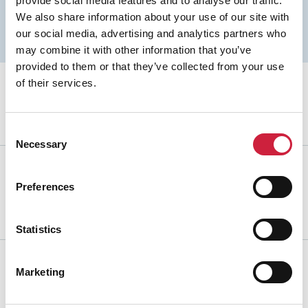
provide social media features and to analyse our traffic.
¡Solicite una cotización sin compromiso
We also share information about your use of our site with
aquí!
our social media, advertising and analytics partners who
Solicite cotización
may combine it with other information that you’ve
provided to them or that they’ve collected from your use
of their services.
Ver nuestro folleto
Ver online
Consent
Necessary
Selection
Por favor mire nuestro video de la
Preferences
compañía
Ver ahora
Statistics
Marketing
Home
//
Productos
//
Hydraulic Power Units
//
Hydraulic
Power Units PU1000